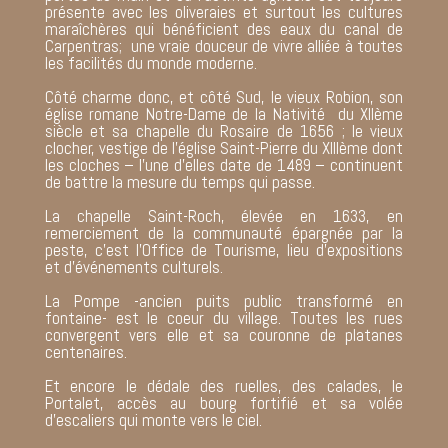
présente avec les oliveraies et surtout les cultures
maraîchères qui bénéficient des eaux du canal de
Carpentras; une vraie douceur de vivre alliée à toutes
les facilités du monde moderne.
Côté charme donc, et côté Sud, le vieux Robion, son
église romane Notre-Dame de la Nativité du XIIème
siècle et sa chapelle du Rosaire de 1656 ; le vieux
clocher, vestige de l’église Saint-Pierre du XIIIème dont
les cloches – l’une d’elles date de 1489 – continuent
de battre la mesure du temps qui passe.
La chapelle Saint-Roch, élevée en 1633, en
remerciement de la communauté épargnée par la
peste, c’est l’Office de Tourisme, lieu d’expositions
et d’événements culturels.
La Pompe -ancien puits public transformé en
fontaine- est le coeur du village. Toutes les rues
convergent vers elle et sa couronne de platanes
centenaires.
Et encore le dédale des ruelles, des calades, le
Portalet, accès au bourg fortifié et sa volée
d’escaliers qui monte vers le ciel.