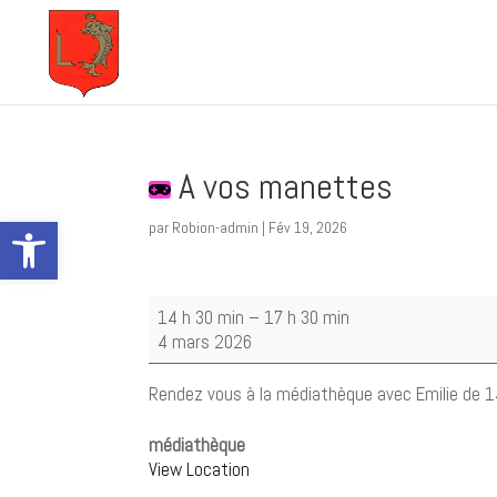
A vos manettes
Ouvrir la barre d’outils
par
Robion-admin
|
Fév 19, 2026
A
14 h 30 min
–
17 h 30 min
vos
4 mars 2026
manettes
Rendez vous à la médiathèque avec Emilie de 14
médiathèque
View Location