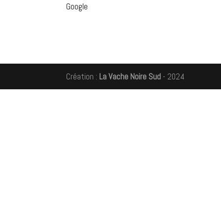
Google
Création :
La Vache Noire Sud
- 2024