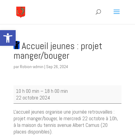
Ouvrir la barre d’outils
Accueil jeunes : projet
manger/bouger
par
Robion-admin
|
Sep 26, 2024
Accueil
10 h 00 min
–
18 h 00 min
jeunes
22 octobre 2024
:
projet
L'accueil jeunes organise une journée retrouvailles :
manger/bouger
projet manger/bouger, le mercredi 22 octobre à 10h,
à la maison du tennis avenue Albert Camus (20
places disponibles).