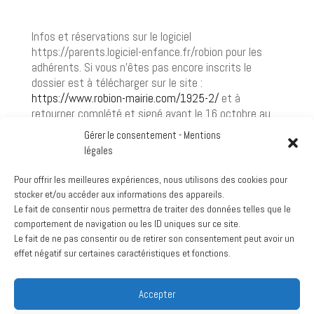
Infos et réservations sur le logiciel
https://parents.logiciel-enfance.fr/robion pour les
adhérents. Si vous n'êtes pas encore inscrits le
dossier est à télécharger sur le site :
https://www.robion-mairie.com/1925-2/
et à
retourner complété et signé avant le 16 octobre au
bureau périscolaire/ALSH groupe scolaire ou par mail :
Gérer le consentement - Mentions
accueil-jeunes@mairie-robion.fr
légales
Maison du tennis
Pour offrir les meilleures expériences, nous utilisons des cookies pour
View Location
stocker et/ou accéder aux informations des appareils.
Le fait de consentir nous permettra de traiter des données telles que le
Google
comportement de navigation ou les ID uniques sur ce site.
Voir le calendrier complet
Le fait de ne pas consentir ou de retirer son consentement peut avoir un
effet négatif sur certaines caractéristiques et fonctions.
Archives
Accepter
mars 2024