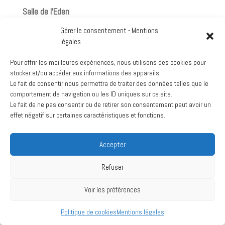
Salle de l'Eden
View Location
Gérer le consentement - Mentions
Google
légales
Voir le calendrier complet
Pour offrir les meilleures expériences, nous utilisons des cookies pour
stocker et/ou accéder aux informations des appareils.
Archives
Le fait de consentir nous permettra de traiter des données telles que le
comportement de navigation ou les ID uniques sur ce site.
mars 2024
Le fait de ne pas consentir ou de retirer son consentement peut avoir un
juillet 2020
effet négatif sur certaines caractéristiques et fonctions.
Accepter
Création :
La Vache Noire Sud
- 2024
Refuser
Voir les préférences
Politique de cookies
Mentions légales