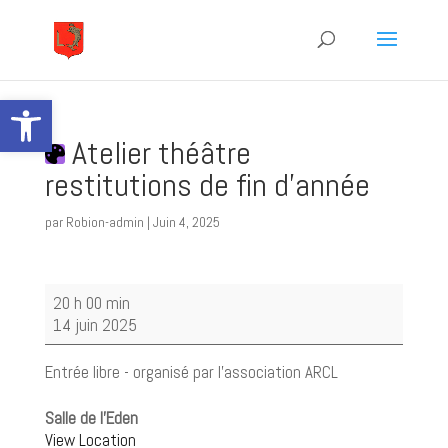
Ouvrir la barre d’outils
Atelier théâtre
restitutions de fin d'année
par
Robion-admin
|
Juin 4, 2025
Atelier
20 h 00 min
théâtre
14 juin 2025
restitutions
de
Entrée libre - organisé par l'association ARCL
fin
d'année
Salle de l'Eden
View Location