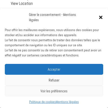
View Location
Google
Gérer le consentement - Mentions
Voir le calendrier complet
légales
Pour offrir les meilleures expériences, nous utilisons des cookies pour
Archives
stocker et/ou accéder aux informations des appareils.
mars 2024
Le fait de consentir nous permettra de traiter des données telles que le
comportement de navigation ou les ID uniques sur ce site.
juillet 2020
Le fait de ne pas consentir ou de retirer son consentement peut avoir un
effet négatif sur certaines caractéristiques et fonctions.
Accepter
Création :
La Vache Noire Sud
- 2024
Refuser
Voir les préférences
Politique de cookies
Mentions légales