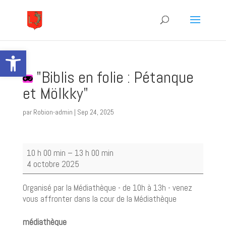
Ouvrir la barre d’outils
"Biblis en folie : Pétanque
et Mölkky"
par
Robion-admin
|
Sep 24, 2025
"Biblis
10 h 00 min
–
13 h 00 min
en
4 octobre 2025
folie
:
Organisé par la Médiathèque - de 10h à 13h - venez
Pétanque
vous affronter dans la cour de la Médiathèque
et
Mölkky"
médiathèque