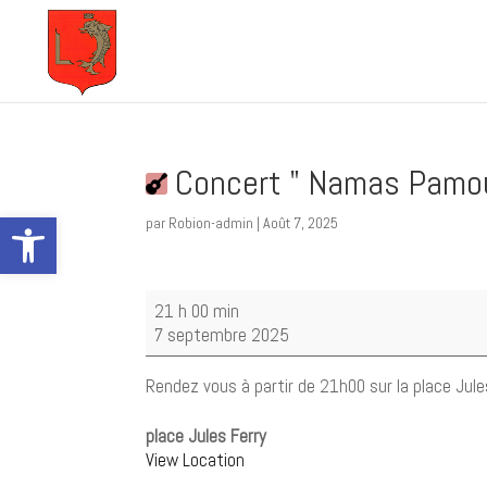
Concert " Namas Pamo
Ouvrir la barre d’outils
par
Robion-admin
|
Août 7, 2025
Concert
21 h 00 min
"
7 septembre 2025
Namas
Pamous
Rendez vous à partir de 21h00 sur la place Jule
"
place Jules Ferry
View Location