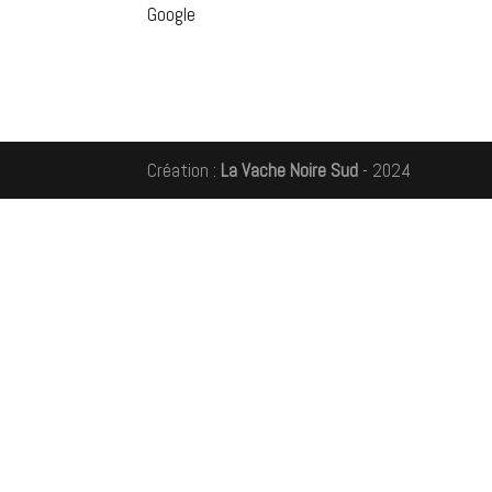
Google
Création :
La Vache Noire Sud
- 2024