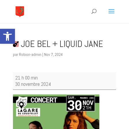
Ouvrir la barre d’outils
JOE BEL + LIQUID JANE
par
Robion-admin
|
Nov 7, 2024
JOE
21 h 00 min
BEL
30 novembre 2024
+
LIQUID
JANE