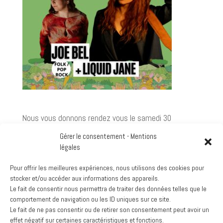
Nous vous donnons rendez vous le samedi 30
novembre pour un voyage avec JOE BEL et son nouvel
Gérer le consentement - Mentions
album "Family Tree" . Mêlant folk et influences
légales
méditerranéennes en anglais, français et ladino.
Liquid Jane enchaîne avec des ballades néo-soul
Pour offrir les meilleures expériences, nous utilisons des cookies pour
intimes, inspirées de King Krule et Sharon Jones.
stocker et/ou accéder aux informations des appareils.
Le fait de consentir nous permettra de traiter des données telles que le
Google
comportement de navigation ou les ID uniques sur ce site.
Voir le calendrier complet
Le fait de ne pas consentir ou de retirer son consentement peut avoir un
effet négatif sur certaines caractéristiques et fonctions.