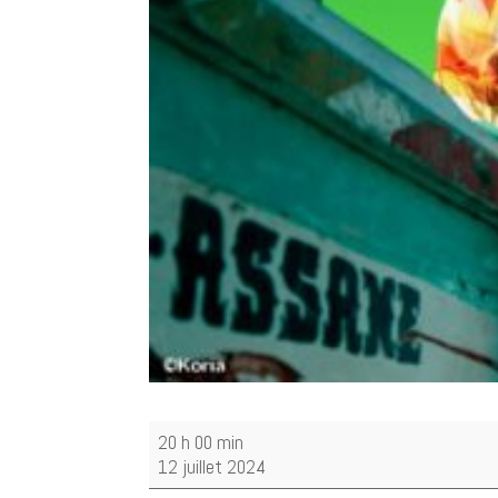
LASS
20 h 00 min
+
12 juillet 2024
PULSATILLA