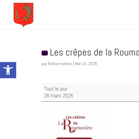
Les crêpes de la Rouma
Ouvrir la barre d’outils
par
Robion-admin
|
Mar 21, 2025
Les
Tout le jour
crêpes
26 mars 2025
de
la
Roumanière