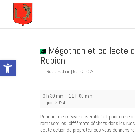
Mégothon et collecte d
Robion
Ouvrir la barre d’outils
par
Robion-admin
|
Mai 22, 2024
Mégothon
9 h 30 min
–
11 h 00 min
et
1 juin 2024
collecte
de
Pour un mieux "vivre ensemble" et pour une com
déchets
ramasser les différents déchets dans les rues d
sauvages
cette action de propreté,nous vous donnons ren
dans