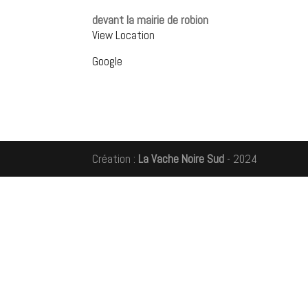
les
devant la mairie de robion
rues
View Location
de
Robion
Google
Création :
La Vache Noire Sud
- 2024