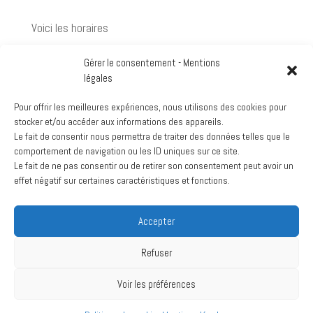
de
Robion
Voici les horaires
Gérer le consentement - Mentions
7h30 / 12h30 et de 13h00 à 14h30
légales
mairie
Pour offrir les meilleures expériences, nous utilisons des cookies pour
View Location
stocker et/ou accéder aux informations des appareils.
Le fait de consentir nous permettra de traiter des données telles que le
Google
comportement de navigation ou les ID uniques sur ce site.
Voir le calendrier complet
Le fait de ne pas consentir ou de retirer son consentement peut avoir un
effet négatif sur certaines caractéristiques et fonctions.
Archives
Accepter
mars 2024
juillet 2020
Refuser
Voir les préférences