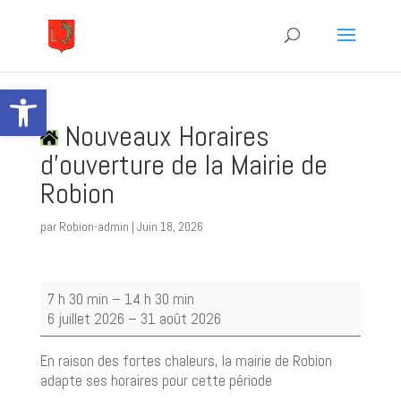
Ouvrir la barre d’outils
Nouveaux Horaires
d'ouverture de la Mairie de
Robion
par
Robion-admin
|
Juin 18, 2026
Nouveaux
7 h 30 min
–
14 h 30 min
Horaires
6 juillet 2026
–
31 août 2026
d'ouverture
de
En raison des fortes chaleurs, la mairie de Robion
la
adapte ses horaires pour cette période
Mairie