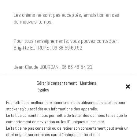
Les chiens ne sont pas acceptés, annulation en cas
de mauvais temps.
Pour tous renseignements, vous pouvez contacter :
Brigitte EUTROPE : 06 88 59 60 92
Jean-Claude JOURDAN : 06 66 48 54 21
Gérer le consentement - Mentions
Philippe VEJUX : 06 25 63 93 12
légales
Pour offrir les meilleures expériences, nous utilisons des cookies pour
Bill GRAHAMSLAW : 06 88 86 13 99
stocker et/ou accéder aux informations des appareils.
Le fait de consentir nous permettra de traiter des données telles que le
Google
comportement de navigation ou les ID uniques sur ce site.
Voir le calendrier complet
Le fait de ne pas consentir ou de retirer son consentement peut avoir un
effet négatif sur certaines caractéristiques et fonctions.