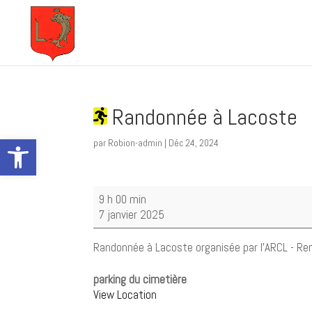
Randonnée à Lacoste
Ouvrir la barre d’outils
par
Robion-admin
|
Déc 24, 2024
Randonnée
9 h 00 min
à
7 janvier 2025
Lacoste
Randonnée à Lacoste organisée par l'ARCL - Ren
parking du cimetière
View Location