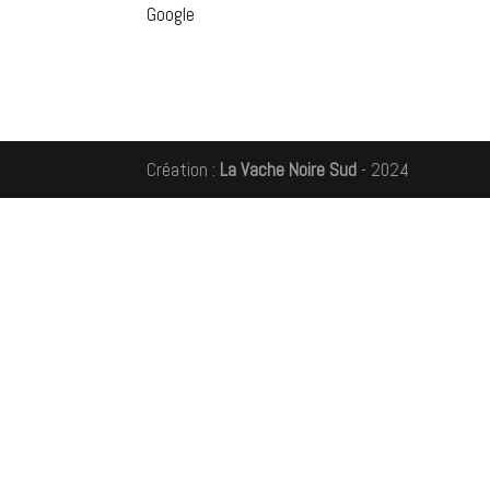
Google
Création :
La Vache Noire Sud
- 2024