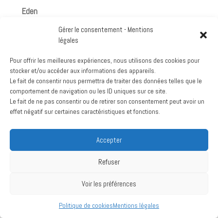
Eden
View Location
Gérer le consentement - Mentions
Google
légales
Voir le calendrier complet
Pour offrir les meilleures expériences, nous utilisons des cookies pour
stocker et/ou accéder aux informations des appareils.
Archives
Le fait de consentir nous permettra de traiter des données telles que le
comportement de navigation ou les ID uniques sur ce site.
mars 2024
Le fait de ne pas consentir ou de retirer son consentement peut avoir un
juillet 2020
effet négatif sur certaines caractéristiques et fonctions.
Accepter
Création :
La Vache Noire Sud
- 2024
Refuser
Voir les préférences
Politique de cookies
Mentions légales