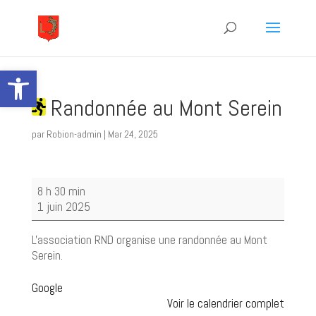
Ouvrir la barre d’outils
Randonnée au Mont Serein
par
Robion-admin
|
Mar 24, 2025
Randonnée
8 h 30 min
au
1 juin 2025
Mont
Serein
L'association RND organise une randonnée au Mont
Serein.
Google
Voir le calendrier complet