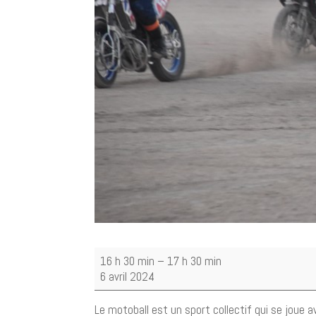
Rencontres
16 h 30 min
–
17 h 30 min
Motoball
6 avril 2024
Robion/Camaret
U18
Le motoball est un sport collectif qui se joue 