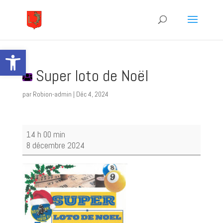
Ouvrir la barre d’outils
Super loto de Noël
par
Robion-admin
|
Déc 4, 2024
Super
14 h 00 min
loto
8 décembre 2024
de
Noël