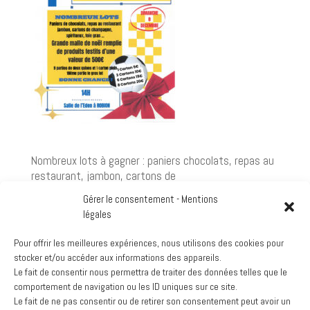
Nombreux lots à gagner : paniers chocolats, repas au
restaurant, jambon, cartons de
champagne,spiritueux, foie gras, et pleins d'autres
Gérer le consentement - Mentions
choses...
légales
Pour offrir les meilleures expériences, nous utilisons des cookies pour
Bonne chance !!!!
stocker et/ou accéder aux informations des appareils.
Le fait de consentir nous permettra de traiter des données telles que le
Google
comportement de navigation ou les ID uniques sur ce site.
Voir le calendrier complet
Le fait de ne pas consentir ou de retirer son consentement peut avoir un