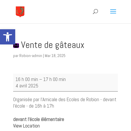
Ouvrir la barre d’outils
Vente de gâteaux
par
Robion-admin
|
Mar 18, 2025
Vente
16 h 00 min
–
17 h 00 min
de
4 avril 2025
gâteaux
Organisée par l'Amicale des Ecoles de Robion - devant
l'école - de 16h à 17h
devant l'école élémentaire
View Location