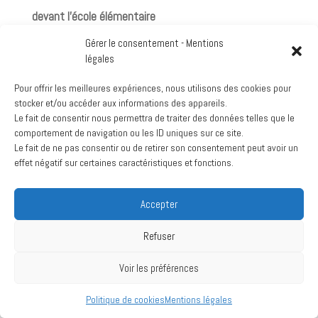
devant l'école élémentaire
View Location
Gérer le consentement - Mentions
Google
légales
Voir le calendrier complet
Pour offrir les meilleures expériences, nous utilisons des cookies pour
stocker et/ou accéder aux informations des appareils.
Archives
Le fait de consentir nous permettra de traiter des données telles que le
comportement de navigation ou les ID uniques sur ce site.
mars 2024
Le fait de ne pas consentir ou de retirer son consentement peut avoir un
juillet 2020
effet négatif sur certaines caractéristiques et fonctions.
Accepter
Création :
La Vache Noire Sud
- 2024
Refuser
Voir les préférences
Politique de cookies
Mentions légales