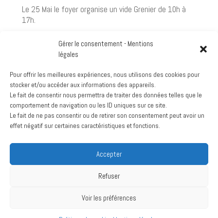
par
Le 25 Mai le foyer organise un vide Grenier de 10h à
L'AVEPH
17h.
-
Foyer
Gérer le consentement - Mentions
de
légales
la
Roumanière
Foyer de la Roumanière
Pour offrir les meilleures expériences, nous utilisons des cookies pour
View Location
stocker et/ou accéder aux informations des appareils.
Le fait de consentir nous permettra de traiter des données telles que le
Google
comportement de navigation ou les ID uniques sur ce site.
Voir le calendrier complet
Le fait de ne pas consentir ou de retirer son consentement peut avoir un
effet négatif sur certaines caractéristiques et fonctions.
Archives
Accepter
mars 2024
juillet 2020
Refuser
Voir les préférences